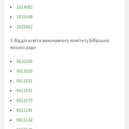
1014082
1015049
1015062
3. Відділ освіти виконавчого комітету Бібрської
міської ради
0610160
0611010
0611021
0611031
0611070
0611141
0611142