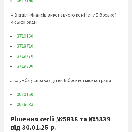
0613140
4. Відділ Фінансів виконавчого комітету Бібрської
міської ради
3710160
3718710
3719770
3719800
5. Служба у справах дітей Бібрської міської ради
0910160
0916083
Рішення сесії №5838 та №5839
від 30.01.25 р.