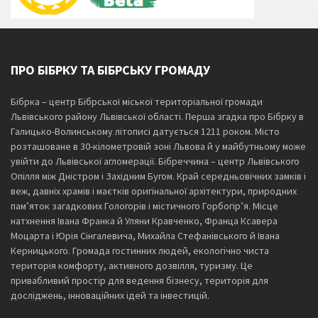
ПРО БІБРКУ ТА БІБРСЬКУ ГРОМАДУ
Бібрка – центр Бібрської міської територіальної громади
Львівського району Львівської області. Перша згадка про Бібрку в
Галицько-Волинському літописі датується 1211 роком. Місто
розташоване в 30-кілометровій зоні Львова й у майбутньому може
увійти до Львівської агломерації. Бібреччина – центр Львівського
Опілля між Дністром і Західним Бугом. Край середньовічних замків і
веж, давніх храмів і маєтків оригінальної архітектури, природних
пам’яток загадкових Гологорів і містичного Горбогір’я. Місце
натхнення Івана Франка й Уляни Кравченко, Франца Ксавера
Моцарта і Юрія Сінгалевича, Михайла Стефанівського й Івана
Керницького. Громада гостинних людей, екологічно чиста
територія комфорту, активного дозвілля, туризму. Це
привабливий простір для ведення бізнесу, територія для
досліджень, інноваційних ідей та інвестицій.