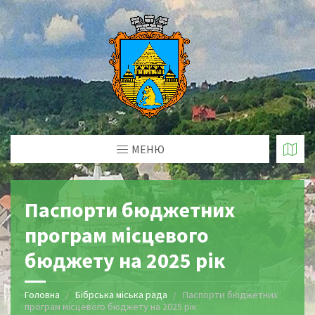
МЕНЮ
Паспорти бюджетних
програм місцевого
бюджету на 2025 рік
Головна
Бібрська міська рада
Паспорти бюджетних
програм місцевого бюджету на 2025 рік