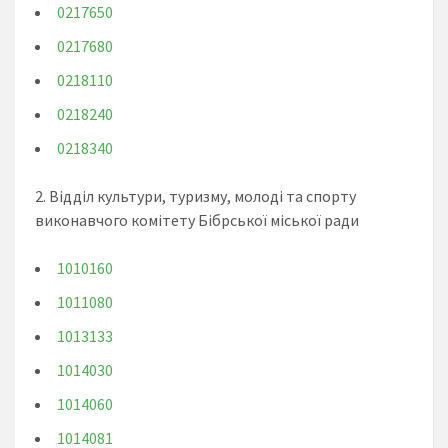
0217650
0217680
0218110
0218240
0218340
2. Відділ культури, туризму, молоді та спорту
виконавчого комітету Бібрської міської ради
1010160
1011080
1013133
1014030
1014060
1014081