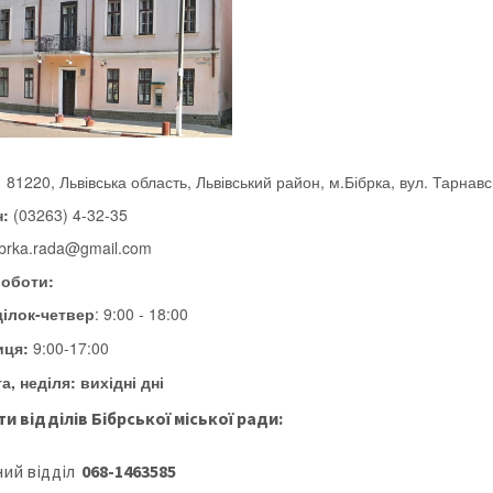
:
81220,
Львівська область, Львівський район, м.Бібрка, вул. Тарнавс
:
(03263) 4-32-35
ibrka.rada@gmail.com
роботи:
ілок-четвер
: 9:00 - 18:00
иця:
9:00-17:00
а, неділя:
вихідні дн
і
и відділів Бібрської міської ради:
ий відділ
068-1463585