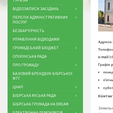
ТУРИЗМ
ВІДЕОЗАПИСИ ЗАСІДАНЬ
ПЕРЕЛІК АДМІНІСТРАТИВНИХ
ПОСЛУГ
БЕЗБАР'ЄРНІСТЬ
УПРАВЛІННЯ ВІДХОДАМИ
Адреса
ГРОМАДСЬКИЙ БЮДЖЕТ
Телефон
ОПІКУНСЬКА РАДА
e-mail:
b
Графік 
ПРО ГРОМАДУ
понед
БАЗОВИЙ БРЕНДБУК БІБРСЬКОЇ
МТГ
п'ятн
ЦНАП
субот
БІБРСЬКА МІСЬКА РАДА
Контакт
БІБРСЬКА ГРОМАДА НА DREAM
Земельн
ЕЛЕКТРОННА ДЕМОКРАТІЯ