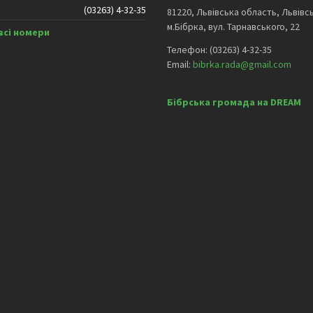
(03263) 4-32-35
81220, Львівська область, Львівс
м.Бібрка, вул. Тарнавського, 22
всі номери
Телефон: (03263) 4-32-35
Email:
bibrka.rada@gmail.com
Бібрська громада на DREAM