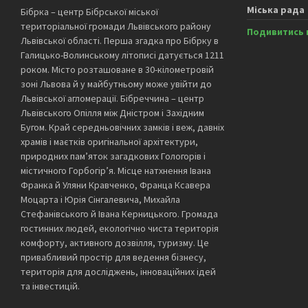
Міська рада
Бібрка – центр Бібрської міської
територіальної громади Львівського району
Подивитись 
Львівської області. Перша згадка про Бібрку в
Галицько-Волинському літописі датується 1211
роком. Місто розташоване в 30-кілометровій
зоні Львова й у майбутньому може увійти до
Львівської агломерації. Бібреччина – центр
Львівського Опілля між Дністром і Західним
Бугом. Край середньовічних замків і веж, давніх
храмів і маєтків оригінальної архітектури,
природних пам’яток загадкових Гологорів і
містичного Горбогір’я. Місце натхнення Івана
Франка й Уляни Кравченко, Франца Ксавера
Моцарта і Юрія Сінгалевича, Михайла
Стефанівського й Івана Керницького. Громада
гостинних людей, екологічно чиста територія
комфорту, активного дозвілля, туризму. Це
привабливий простір для ведення бізнесу,
територія для досліджень, інноваційних ідей
та інвестицій.