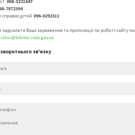
ист
068-3221647
68-7872394
у справах дітей
096-0292311
 надсилати Ваші зауваження та пропозиції по роботі сайту на 
rator@bibrka-rada.gov.ua
зворотнього зв'язку