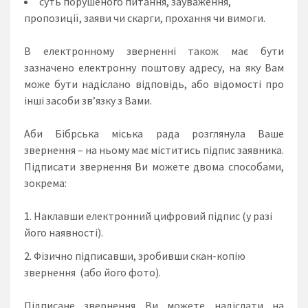
суть порушеного питання, зауваження,
пропозиції, заяви чи скарги, прохання чи вимоги.
В електронному зверненні також має бути
зазначено електронну поштову адресу, на яку Вам
може бути надіслано відповідь, або відомості про
інші засоби зв’язку з Вами.
Аби Бібрська міська рада розглянула Ваше
звернення – на ньому має міститись підпис заявника.
Підписати звернення Ви можете двома способами,
зокрема:
Наклавши електронний цифровий підпис (у разі
його наявності).
Фізично підписавши, зробивши скан-копію
звернення (або його фото).
Підписане звернення Ви можете надіслати на