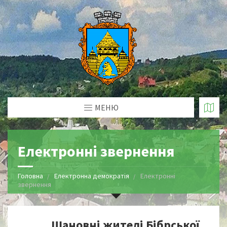
МЕНЮ
Електронні звернення
Головна
Електронна демократія
Електронні
звернення
Шановні жителі Бібрської