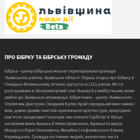
ПРО БІБРКУ ТА БІБРСЬКУ ГРОМАДУ
Бібрка – центр Бібрської міської територіальної громади
Львівського району Львівської області. Перша згадка про Бібрку в
Галицько-Волинському літописі датується 1211 роком. Місто
розташоване в 30-кілометровій зоні Львова й у майбутньому може
увійти до Львівської агломерації. Бібреччина – центр Львівського
Опілля між Дністром і Західним Бугом. Край середньовічних замків і
веж, давніх храмів і маєтків оригінальної архітектури, природних
пам’яток загадкових Гологорів і містичного Горбогір’я. Місце
натхнення Івана Франка й Уляни Кравченко, Франца Ксавера
Моцарта і Юрія Сінгалевича, Михайла Стефанівського й Івана
Керницького. Громада гостинних людей, екологічно чиста