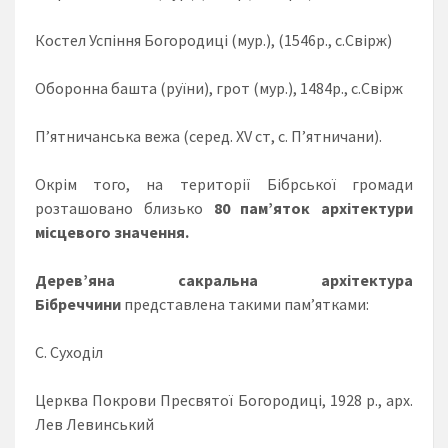
Костел Успіння Богородиці (мур.), (1546р., с.Свірж)
Оборонна башта (руїни), грот (мур.), 1484р., с.Свірж
П’ятничанська вежа (серед. ХV ст, с. П’ятничани).
Окрім того, на території Бібрської громади
розташовано близько
8
0 пам’яток архітек
тури
місцевого значення.
Дерев’яна сакральна архітектура
Бібреччини
представлена такими пам’ятками:
С. Суходіл
Церква Покрови Пресвятої Богородиці, 1928 р., арх.
Лев Левинський