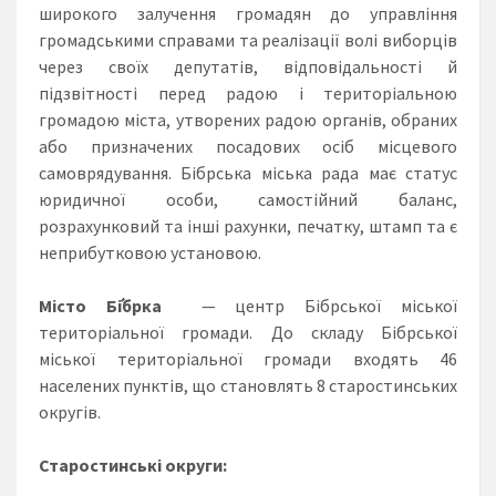
широкого залучення громадян до управління
громадськими справами та реалізації волі виборців
через своїх депутатів, відповідальності й
підзвітності перед радою і територіальною
громадою міста, утворених радою органів, обраних
або призначених посадових осіб місцевого
самоврядування. Бібрська міська рада має статус
юридичної особи, самостійний баланс,
розрахунковий та інші рахунки, печатку, штамп та є
неприбутковою установою.
Місто
Бі́брка
— центр Бібрської міської
територіальної громади. До складу Бібрської
міської територіальної громади входять 46
населених пунктів, що становлять 8 старостинських
округів.
Старостинські
округи: