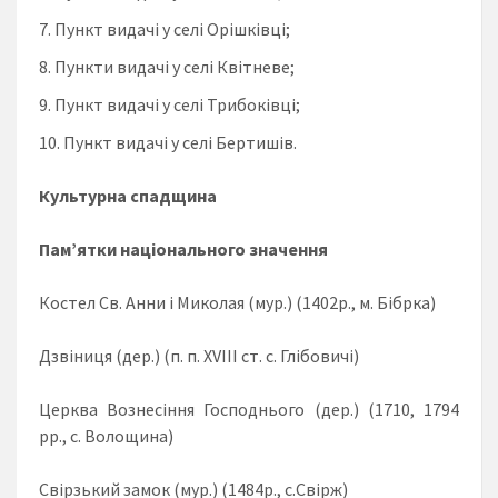
Пункт видачі у селі Орішківці;
Пункти видачі у селі Квітневе;
Пункт видачі у селі Трибоківці;
Пункт видачі у селі Бертишів.
Культурна спадщина
Пам’ятки національного значення
Костел Св. Анни і Миколая (мур.) (1402р., м. Бібрка)
Дзвіниця (дер.) (п. п. ХVІІІ ст. с. Глібовичі)
Церква Вознесіння Господнього (дер.) (1710, 1794
рр., с. Волощина)
Свірзький замок (мур.) (1484р., с.Свірж)