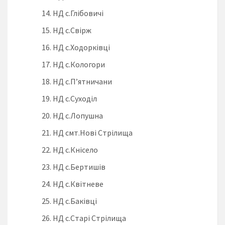
НД с.Глібовичі
НД с.Свірж
НД с.Ходорківці
НД с.Кологори
НД с.П’ятничани
НД с.Суходіл
НД с.Лопушна
НД смт.Нові Стрілища
НД с.Кнісело
НД с.Бертишів
НД с.Квітневе
НД с.Баківці
НД с.Старі Стрілища