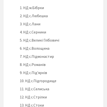
НД м.Бібрки
НД с.Любешка
НД с.Лани
НД с.Серники
НД с.Великі Глібовичі
НД с.Волощина
НД с.Підмонастир
НД с.Романів
НД с.Під’ярків
НД с.Підгородище
НД с.Селиська
НД с.Стрілки
НД с.Стоки