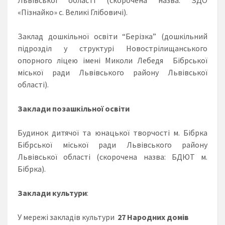
Львівської області (скорочена назва: ЗДО
«Пізнайко» с. Великі Глібовичі).
Заклад дошкільної освіти “Берізка” (дошкільний
підрозділ у структурі Новострілищанського
опорного ліцею імені Миколи Лебедя Бібрської
міської ради Львівського району Львівської
області).
Заклади позашкільної освіти
Будинок дитячої та юнацької творчості м. Бібрка
Бібрської міської ради Львівського району
Львівської області (скорочена назва: БДЮТ м.
Бібрка).
Заклади культури
:
У мережі закладів культури
27
Народних
домів