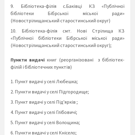
Бібліотека-філія с.Баківці КЗ «Публічної
бібліотеки Бібрської міської ради»
(Новострілищанський старостинський округ)
Бібліотека-філія смт. Нові Стрілища КЗ
«Публічної бібліотеки Бібрської міської ради»
(Новострілищанський старостинський округ);
Пункти видачі
книг (реорганізовані з бібліотек-
філій і бібліотечних пунктів)
Пункт видачі у селі Любешка;
Пункти видачі у селі Підгородище;
Пункт видачі у селі Під’ярків ;
Пункт видачі у селі Глібовичі;
Пункт видачі у селі Волощина;
Пункти видачі у селі Кнісело;