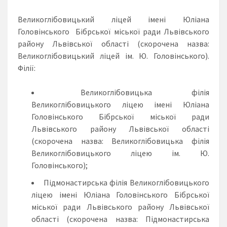
Великоглібовицький ліцей імені Юліана
Головінського Бібрської міської ради Львівського
району Львівської області (скорочена назва:
Великоглібовицький ліцей ім. Ю. Головінського).
Філії:
Великоглібовицька філія
Великоглібовицького ліцею імені Юліана
Головінського Бібрської міської ради
Львівського району Львівської області
(скорочена назва: Великоглібовицька філія
Великоглібовицького ліцею ім. Ю.
Головінського);
Підмонастирська філія Великоглібовицького
ліцею імені Юліана Головінського Бібрської
міської ради Львівського району Львівської
області (скорочена назва: Підмонастирська