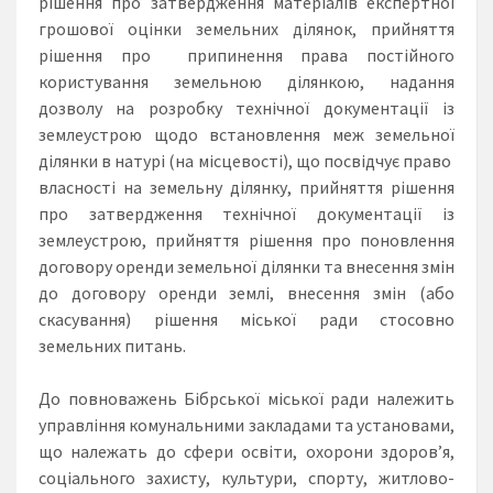
рішення про затвердження матеріалів експертної
грошової оцінки земельних ділянок, прийняття
рішення про припинення права постійного
користування земельною ділянкою, надання
дозволу на розробку технічної документації із
землеустрою щодо встановлення меж земельної
ділянки в натурі (на місцевості), що посвідчує право
власності на земельну ділянку, прийняття рішення
про затвердження технічної документації із
землеустрою, прийняття рішення про поновлення
договору оренди земельної ділянки та внесення змін
до договору оренди землі, внесення змін (або
скасування) рішення міської ради стосовно
земельних питань.
До повноважень Бібрської міської ради належить
управління комунальними закладами та установами,
що належать до сфери освіти, охорони здоров’я,
соціального захисту, культури, спорту, житлово-