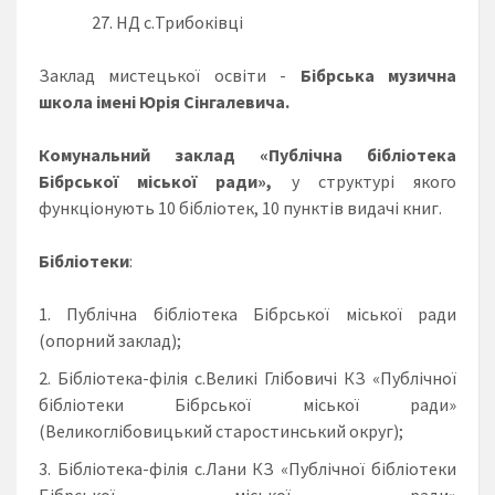
НД с.Трибоківці
Заклад мистецької освіти -
Бібрська
музична
школа імені Юрія
Сінгалевича
.
Комунальний заклад «Публічна бібліотека
Бібрської міської ради»,
у структурі якого
функціонують 10 бібліотек, 10 пунктів видачі книг.
Бібліотеки
:
Публічна бібліотека Бібрської міської ради
(опорний заклад);
Бібліотека-філія с.Великі Глібовичі КЗ «Публічної
бібліотеки Бібрської міської ради»
(Великоглібовицький старостинський округ);
Бібліотека-філія с.Лани КЗ «Публічної бібліотеки