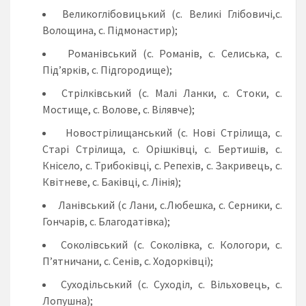
Великоглібовицький (с. Великі Глібовичі,с.
Волощина, с. Підмонастир);
Романівський (с. Романів, с. Селиська, с.
Під’ярків, с. Підгородище);
Стрілківський (с. Малі Ланки, с. Стоки, с.
Мостище, с. Волове, с. Вілявче);
Новострілищанський (с. Нові Стрілища, с.
Старі Стрілища, с. Орішківці, с. Бертишів, с.
Кнісело, с. Трибоківці, с. Репехів, с. Закривець, с.
Квітневе, с. Баківці, с. Лінія);
Ланівський (с Лани, с.Любешка, с. Серники, с.
Гончарів, с. Благодатівка);
Соколівський (с. Соколівка, с. Кологори, с.
П’ятничани, с. Сенів, с. Ходорківці);
Суходільський (с. Суходіл, с. Вільховець, с.
Лопушна);