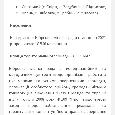
Свірзький (с. Свірж, с. Задубина, с. Підвисоке,
с. Копань, с. Глібовичі, с. Грабник, с. Мивсева).
Населення
:
На території Бібрської міської ради станом на 2021
р. проживало 18 546 мешканців.
Площа
територіальної громади - 433, 9 км2 .
Бібрська міська рада є координаційним та
методичним центром щодо організації роботи з
письмовими та усними зверненнями громадян,
організації особистого прийому громадян міським
головою (на виконання Указу Президента України
від 7 лютого 2008 року №109 “Про першочергові
заходи щодо забезпечення реалізації та
гарантування конституційного права на звернення