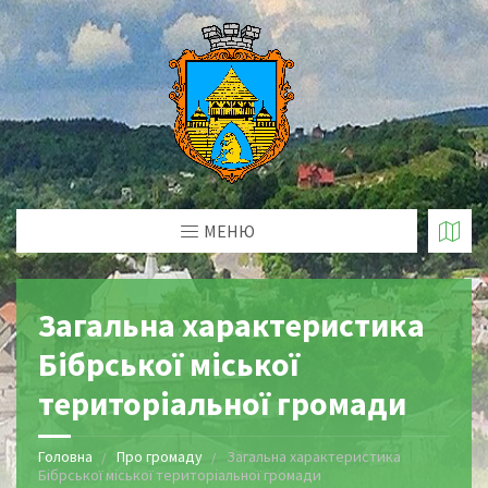
МЕНЮ
Загальна характеристика
Бібрської міської
територіальної громади
Головна
Про громаду
Загальна характеристика
Бібрської міської територіальної громади