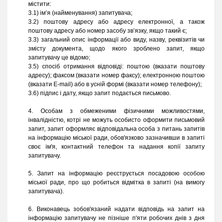
містити:
3.1) ім’я (найменування) запитувача;
3.2) поштову адресу або адресу електронної, а також
поштову адресу або номер засобу зв’язку, якщо такий є;
3.3) загальний опис інформації або виду, назву, реквізитів чи
змісту документа, щодо якого зроблено запит, якщо
запитувачу це відомо;
3.5) спосіб отримання відповіді: поштою (вказати поштову
адресу); факсом (вказати номер факсу); електронною поштою
(вказати E-mail) або в усній формі (вказати номер телефону);
3.6) підпис і дату, якщо запит подається письмово.
4. Особам з обмеженими фізичними можливостями,
інвалідністю, котрі не можуть особисто оформити письмовий
запит, запит оформляє відповідальна особа з питань запитів
на інформацію міської ради, обов'язково зазначивши в запиті
своє ім'я, контактний телефон та надання копії запиту
запитувачу.
5. Запит на інформацію реєструється посадовою особою
міської ради, про що робиться відмітка в запиті (на вимогу
запитувача).
6. Виконавець зобов'язаний надати відповідь на запит на
інформацію запитувачу не пізніше п'яти робочих днів з дня