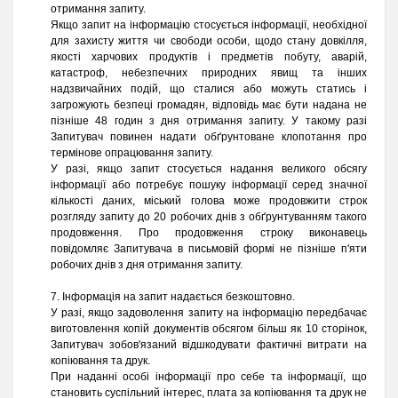
отримання запиту.
Якщо запит на інформацію стосується інформації, необхідної
для захисту життя чи свободи особи, щодо стану довкілля,
якості харчових продуктів і предметів побуту, аварій,
катастроф, небезпечних природних явищ та інших
надзвичайних подій, що сталися або можуть статись і
загрожують безпеці громадян, відповідь має бути надана не
пізніше 48 годин з дня отримання запиту. У такому разі
Запитувач повинен надати обґрунтоване клопотання про
термінове опрацювання запиту.
У разі, якщо запит стосується надання великого обсягу
інформації або потребує пошуку інформації серед значної
кількості даних, міський голова може продовжити строк
розгляду запиту до 20 робочих днів з обґрунтуванням такого
продовження. Про продовження строку виконавець
повідомляє Запитувача в письмовій формі не пізніше п'яти
робочих днів з дня отримання запиту.
7. Інформація на запит надається безкоштовно.
У разі, якщо задоволення запиту на інформацію передбачає
виготовлення копій документів обсягом більш як 10 сторінок,
Запитувач зобов'язаний відшкодувати фактичні витрати на
копіювання та друк.
При наданні особі інформації про себе та інформації, що
становить суспільний інтерес, плата за копіювання та друк не