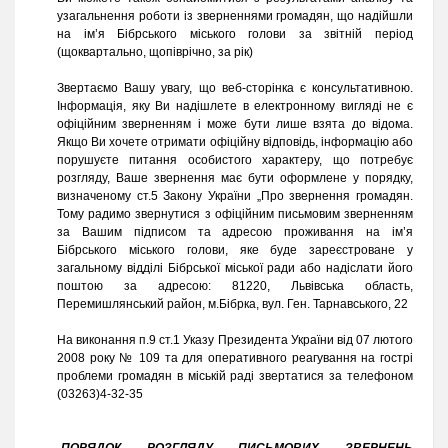
узагальнення роботи із зверненнями громадян, що надійшли
на ім’я Бібрського міського голови за звітній період
(щоквартально, щопіврічно, за рік)
Звертаємо Вашу увагу, що веб-сторінка є консультативною.
Інформація, яку Ви надішлете в електронному вигляді не є
офіційним зверненням і може бути лише взята до відома.
Якщо Ви хочете отримати офіційну відповідь, інформацію або
порушуєте питання особистого характеру, що потребує
розгляду, Ваше звернення має бути оформлене у порядку,
визначеному ст.5 Закону України „Про звернення громадян.
Тому радимо звернутися з офіційним письмовим зверненням
за Вашим підписом та адресою проживання на ім’я
Бібрського міського голови, яке буде зареєстроване у
загальному відділі Бібрської міської ради або надіслати його
поштою за адресою: 81220, Львівська область,
Перемишлянський район, м.Бібрка, вул. Ген. Тарнавського, 22
На виконання п.9 ст.1 Указу Президента України від 07 лютого
2008 року № 109 та для оперативного реагування на гострі
проблеми громадян в міській раді звертатися за телефоном
(03263)4-32-35