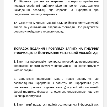
11. Рішення про зняття звернень з контролю приймають
посадові особи, які прийняли рішення про контроль, шляхом
накладення резолюції “До справи” на інформації про
результати розгляду звернення.
12. Секретар Бібрської міської ради здійснює систематичний
аналіз та узагальнення звернень громадян. Про результати
розгляду повідомляє міського голову.
ПОРЯДОК ПОДАННЯ І РОЗГЛЯДУ ЗАПИТУ НА ПУБЛІЧНУ
ІНФОРМАЦІЮ ТА ЇЇ ОТРИМАННЯ У БІБРСЬКІЙ МІСЬКІЙ РАДІ
1. Запит на інформацію - це прохання особи до розпорядника
інформації надати публічну інформацію, що знаходиться у
його володінні.
2. Запитувачі інформації мають право звернутися до
розпорядника інформації із запитом на інформацію (без
пояснення причини подання запиту) в усній або письмовій
формі (поштою, факсом, телефоном, електронною поштою)
на вибір запитувача.
3. Запит, який подається на ім'я розпорядника інформації має