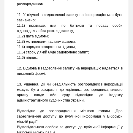
розпорядником.
11. У відмові в задоволенні запиту на інформацію має бути
зазначено:
11.1) прізвище, ім’я, по батькові та посаду особи
відповідальної за розгляд запиту;
11.2) дата відмови;
11.3) мотивовану підставу відмови;
11.4) порядок оскарження відмови;
11.5) строк, у який буде задоволено запит;
11.6) підпис.
12. Відмова в задоволенні запиту на інформацію надається в
письмовій формі.
13. Рішення, дії чи бездіяльність розпорядників інформації
можуть бути оскаржені до керівника розпорядника, вищого
органу влади або суду відповідно до Кодексу
адміністративного судочинства України.
Відповідно до розпорядження міського голови „Про
забезпечення доступу до публічної інформації у Бібрській
міській раді”:
Відповідальною особою за доступ до публічної інформації у
Бібрській міській раді є.