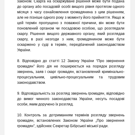
законом. Скарга на оскаржуване рішення може бути подана
до органу або посадовій особі вищого рівня протягом одного
місяця з часу ознайомлення громадянина з цим рішенням,
але не пізніше одного року з моменту його прийняття. Якщо ж
цей термін пропущено з поважної причини, він може бути
поновлений органом чи посадовою особою, що розглядали
скаргу. Рішення вищого державного органу, який розглядав
скаргу, в разі незгоди з ним, громадянином може бути
оскаржено у суді в термін, передбачений законодавством
України.
8. Відповідно до статті 12 Закону України “Про звернення
громадян” його дія не поширюється на порядок розгляду
звернень, заяв і скарг громадян, встановлений кримінально-
процесуальним, цивільно-процесуальним та трудовим
законодавством.
9. Відповідальність за розгляд звернень громадян, відповідно
до вимог чинного законодавства України, несуть посадові
особи, яким доручено їх розгляд.
10. Контроль за дотриманням термінів розгляду звернень
громадян, встановлених Законом України „Про звернення
громадян”, здійснює Секретар Бібрської міської ради.