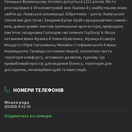
Галицько-Волинському літописі датується 1211 роком. Місто
розташоване в 30-кілометровій зоні Львова й у майбутньому може
увійти до Львівської агломерації. Бібреччина – центр Львівського
Опілля між Дністром і Західним Бугом. Край середньовічних замків і
веж, давніх храмів і маєтків оригінальної архітектури, природних
пам’яток загадкових Гологорів і містичного Горбогір’я. Місце
натхнення Івана Франка й Уляни Кравченко, Франца Ксавера
Моцарта і Юрія Сінгалевича, Михайла Стефанівського й Івана
Керницького. Громада гостинних людей, екологічно чиста
територія комфорту, активного дозвілля, туризму. Це
привабливий простір для ведення бізнесу, територія для
досліджень, інноваційних ідей та інвестицій.
НОМЕРИ ТЕЛЕФОНІВ
Міська рада
(03263) 4-32-35
Подивитись всі номери