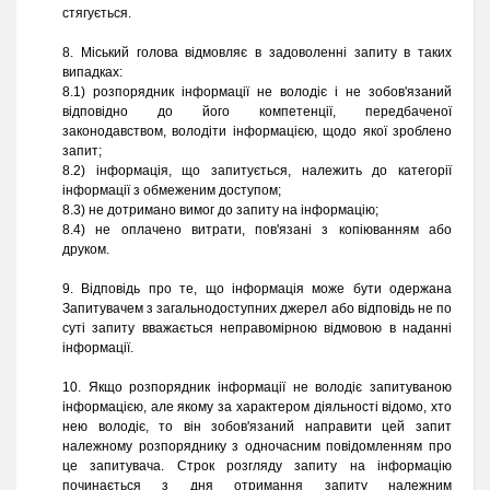
стягується.
8. Міський голова відмовляє в задоволенні запиту в таких
випадках:
8.1) розпорядник інформації не володіє і не зобов'язаний
відповідно до його компетенції, передбаченої
законодавством, володіти інформацією, щодо якої зроблено
запит;
8.2) інформація, що запитується, належить до категорії
інформації з обмеженим доступом;
8.3) не дотримано вимог до запиту на інформацію;
8.4) не оплачено витрати, пов'язані з копіюванням або
друком.
9. Відповідь про те, що інформація може бути одержана
Запитувачем з загальнодоступних джерел або відповідь не по
суті запиту вважається неправомірною відмовою в наданні
інформації.
10. Якщо розпорядник інформації не володіє запитуваною
інформацією, але якому за характером діяльності відомо, хто
нею володіє, то він зобов'язаний направити цей запит
належному розпоряднику з одночасним повідомленням про
це запитувача. Строк розгляду запиту на інформацію
починається з дня отримання запиту належним