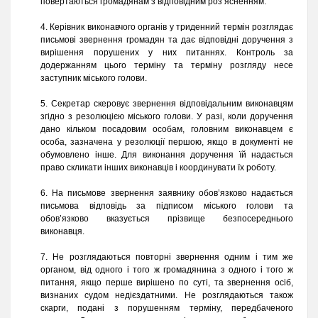
повертаються громадянам з відповідним роз’ясненням.
4. Керівник виконавчого органів у триденний термін розглядає
письмові звернення громадян та дає відповідні доручення з
вирішення порушених у них питаннях. Контроль за
додержанням цього терміну та терміну розгляду несе
заступник міського голови.
5. Секретар скеровує звернення відповідальним виконавцям
згідно з резолюцією міського голови. У разі, коли доручення
дано кільком посадовим особам, головним виконавцем є
особа, зазначена у резолюції першою, якщо в документі не
обумовлено інше. Для виконання доручення їй надається
право скликати інших виконавців і координувати їх роботу.
6. На письмове звернення заявнику обов’язково надається
письмова відповідь за підписом міського голови та
обов’язково вказується прізвище безпосереднього
виконавця.
7. Не розглядаються повторні звернення одним і тим же
органом, від одного і того ж громадянина з одного і того ж
питання, якщо перше вирішено по суті, та звернення осіб,
визнаних судом недієздатними. Не розглядаються також
скарги, подані з порушенням терміну, передбаченого