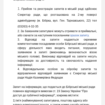
.
Прийом та реєстрацію запитів в міській раді здійснює
Секретар ради, що розташована на 2-му поверсі
адмінбудинку (м. Бібрка, вул. Ген. Тарнавського, 22) тел
(03263) 4-32-35
За бажанням запитувачі можуть отримати в приймальні,
або скачати за наступним посиланням
зразок запиту
.
Відповіді на запити надаються окремими
компетентними посадовими особи Бібрської міської ради, в
сферу діяльності яких входить питання, порушене
заявником в запиті (виконавець визначається візою
міського голови). Виконавці відповідей на запити несуть
інформацію за достовірність та своєчасність надання
інформації.
Відповідальною особою за обробку запитів та
відправлення відповідей заявникам є Секретар міської
ради Надія Казимирівна Федущак
.
Запит на інформацію, що подається до Бібрської міської ради
повинен відповідати вимогам ст. 19 Закону України “Про
доступ до публічної інформації”, зокрема містити:
1) ім’я (найменування) запитувача, поштову адресу або
адресу електронної пошти, а також номер засобу зв’язку,