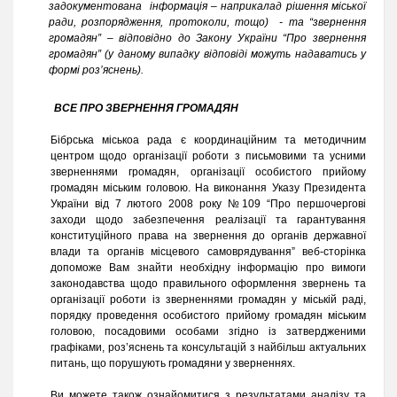
задокументована інформація – наприкалад рішення міської
ради, розпорядження, протоколи, тощо) - та “звернення
громадян” – відповідно до Закону України “Про звернення
громадян” (у даному випадку відповіді можуть надаватись у
формі роз’яснень).
ВСЕ ПРО ЗВЕРНЕННЯ ГРОМАДЯН
Бібрська міськоа рада є координаційним та методичним
центром щодо організації роботи з письмовими та усними
зверненнями громадян, організації особистого прийому
громадян міським головою. На виконання Указу Президента
України від 7 лютого 2008 року №109 “Про першочергові
заходи щодо забезпечення реалізації та гарантування
конституційного права на звернення до органів державної
влади та органів місцевого самоврядування” веб-сторінка
допоможе Вам знайти необхідну інформацію про вимоги
законодавства щодо правильного оформлення звернень та
організації роботи із зверненнями громадян у міській раді,
порядку проведення особистого прийому громадян міським
головою, посадовими особами згідно із затвердженими
графіками, роз’яснень та консультацій з найбільш актуальних
питань, що порушують громадяни у зверненнях.
Ви можете також ознайомитися з результатами аналізу та