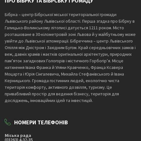
ПРО БІБРКУ ТА БІБРСЬКУ ГРОМАДУ
Бібрка – центр Бібрської міської територіальної громади
Львівського району Львівської області. Перша згадка про Бібрку в
Галицько-Волинському літописі датується 1211 роком. Місто
розташоване в 30-кілометровій зоні Львова й у майбутньому може
увійти до Львівської агломерації. Бібреччина – центр Львівського
Опілля між Дністром і Західним Бугом. Край середньовічних замків і
веж, давніх храмів і маєтків оригінальної архітектури, природних
пам’яток загадкових Гологорів і містичного Горбогір’я. Місце
натхнення Івана Франка й Уляни Кравченко, Франца Ксавера
Моцарта і Юрія Сінгалевича, Михайла Стефанівського й Івана
Керницького. Громада гостинних людей, екологічно чиста
територія комфорту, активного дозвілля, туризму. Це
привабливий простір для ведення бізнесу, територія для
досліджень, інноваційних ідей та інвестицій.
НОМЕРИ ТЕЛЕФОНІВ
Міська рада
(03263) 4-32-35