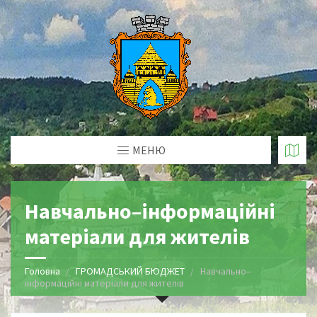
МЕНЮ
Навчально–інформаційні
матеріали для жителів
Головна
ГРОМАДСЬКИЙ БЮДЖЕТ
Навчально–
інформаційні матеріали для жителів