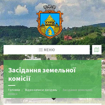
МЕНЮ
Засідання земельної
комісії
Головна
Відеозаписи засідань
Засідання земельної
комісії