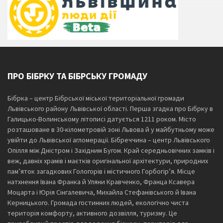
ПРО БІБРКУ ТА БІБРСЬКУ ГРОМАДУ
Бібрка – центр Бібрської міської територіальної громади
Львівського району Львівської області. Перша згадка про Бібрку в
Галицько-Волинському літописі датується 1211 роком. Місто
розташоване в 30-кілометровій зоні Львова й у майбутньому може
увійти до Львівської агломерації. Бібреччина – центр Львівського
Опілля між Дністром і Західним Бугом. Край середньовічних замків і
веж, давніх храмів і маєтків оригінальної архітектури, природних
пам’яток загадкових Гологорів і містичного Горбогір’я. Місце
натхнення Івана Франка й Уляни Кравченко, Франца Ксавера
Моцарта і Юрія Сінгалевича, Михайла Стефанівського й Івана
Керницького. Громада гостинних людей, екологічно чиста
територія комфорту, активного дозвілля, туризму. Це