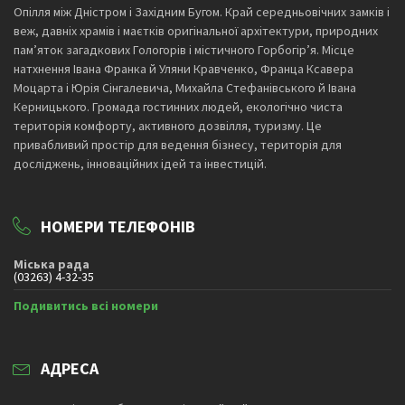
Опілля між Дністром і Західним Бугом. Край середньовічних замків і
веж, давніх храмів і маєтків оригінальної архітектури, природних
пам’яток загадкових Гологорів і містичного Горбогір’я. Місце
натхнення Івана Франка й Уляни Кравченко, Франца Ксавера
Моцарта і Юрія Сінгалевича, Михайла Стефанівського й Івана
Керницького. Громада гостинних людей, екологічно чиста
територія комфорту, активного дозвілля, туризму. Це
привабливий простір для ведення бізнесу, територія для
досліджень, інноваційних ідей та інвестицій.
НОМЕРИ ТЕЛЕФОНІВ
Міська рада
(03263) 4-32-35
Подивитись всі номери
АДРЕСА