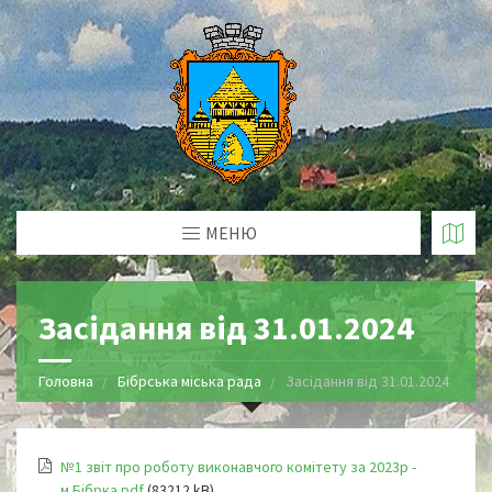
МЕНЮ
Засідання від 31.01.2024
Головна
Бібрська міська рада
Засідання від 31.01.2024
№1 звіт про роботу виконавчого комітету за 2023р -
м.Бібрка.pdf
(83212 kB)