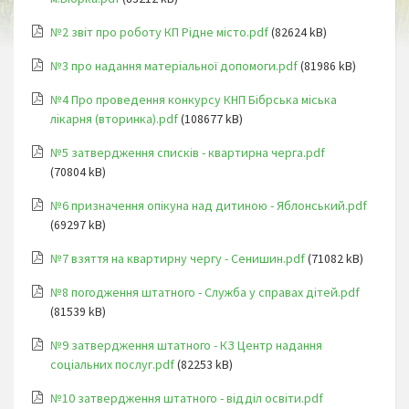
№2 звіт про роботу КП Рідне місто.pdf
(82624 kB)
№3 про надання матеріальної допомоги.pdf
(81986 kB)
№4 Про проведення конкурсу КНП Бібрська міська
лікарня (вторинка).pdf
(108677 kB)
№5 затвердження списків - квартирна черга.pdf
(70804 kB)
№6 призначення опікуна над дитиною - Яблонський.pdf
(69297 kB)
№7 взяття на квартирну чергу - Сенишин.pdf
(71082 kB)
№8 погодження штатного - Служба у справах дітей.pdf
(81539 kB)
№9 затвердження штатного - КЗ Центр надання
соціальних послуг.pdf
(82253 kB)
№10 затвердження штатного - відділ освіти.pdf