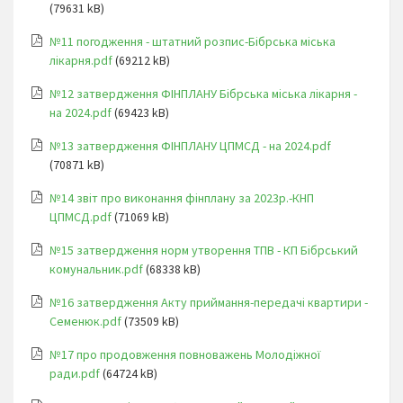
(79631 kB)
№11 погодження - штатний розпис-Бібрська міська
лікарня.pdf
(69212 kB)
№12 затвердження ФІНПЛАНУ Бібрська міська лікарня -
на 2024.pdf
(69423 kB)
№13 затвердження ФІНПЛАНУ ЦПМСД - на 2024.pdf
(70871 kB)
№14 звіт про виконання фінплану за 2023р.-КНП
ЦПМСД.pdf
(71069 kB)
№15 затвердження норм утворення ТПВ - КП Бібрський
комунальник.pdf
(68338 kB)
№16 затвердження Акту приймання-передачі квартири -
Семенюк.pdf
(73509 kB)
№17 про продовження повноважень Молодіжної
ради.pdf
(64724 kB)