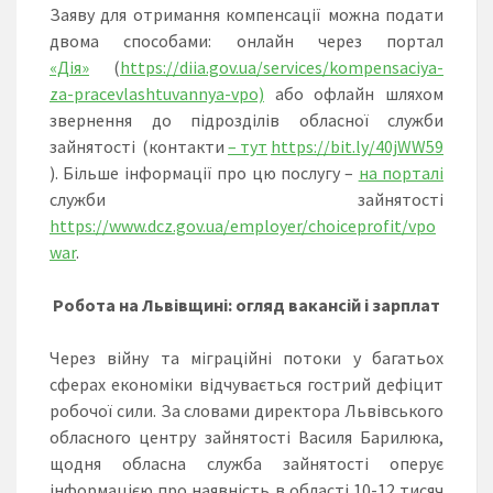
Заяву для отримання компенсації можна подати
двома способами: онлайн через портал
«Дія»
(
https://diia.gov.ua/services/kompensaciya-
za-pracevlashtuvannya-vpo)
або офлайн шляхом
звернення до підрозділів обласної служби
зайнятості (контакти
–
тут
https://bit.ly/40jWW59
). Більше інформації про цю послугу –
на порталі
служби зайнятості
https://www.dcz.gov.ua/employer/choiceprofit/vpo
war
.
Робота на Львівщині: огляд вакансій і зарплат
Через війну та міграційні потоки у багатьох
сферах економіки відчувається гострий дефіцит
робочої сили. За словами директора Львівського
обласного центру зайнятості Василя Барилюка,
щодня обласна служба зайнятості оперує
інформацією про наявність в області 10-12 тисяч