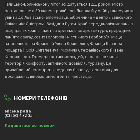
Галицько-Волинському літописі датується 1211 роком. Місто
розташоване в 30-кілометровій зоні Львова й у майбутньому може
увійти до Львівської агломерації. Бібреччина – центр Львівського
Опілля між Дністром і Західним Бугом. Край середньовічних замків і
веж, давніх храмів і маєтків оригінальної архітектури, природних
пам’яток загадкових Гологорів і містичного Горбогір’я. Місце
натхнення Івана Франка й Уляни Кравченко, Франца Ксавера
Моцарта і Юрія Сінгалевича, Михайла Стефанівського й Івана
Керницького. Громада гостинних людей, екологічно чиста
територія комфорту, активного дозвілля, туризму. Це
привабливий простір для ведення бізнесу, територія для
досліджень, інноваційних ідей та інвестицій.
НОМЕРИ ТЕЛЕФОНІВ
Міська рада
(03263) 4-32-35
Подивитись всі номери