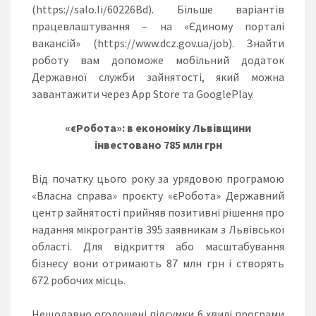
(https://salo.li/60226Bd). Більше варіантів
працевлаштування – на «Єдиному порталі
вакансій» (https://www.dcz.gov.ua/job). Знайти
роботу вам допоможе мобільний додаток
Державної служби зайнятості, який можна
завантажити через App Store та GooglePlay.
«
єРобота
»: в економіку Львівщини
інвестовано 785 млн грн
Від початку цього року за урядовою програмою
«Власна справа» проєкту «єРобота» Державний
центр зайнятості прийняв позитивні рішення про
надання мікрогрантів 395 заявникам з Львівської
області. Для відкриття або масштабування
бізнесу вони отримають 87 млн грн і створять
672 робочих місць.
Нещодавно оголошені підсумки 6 хвилі програми