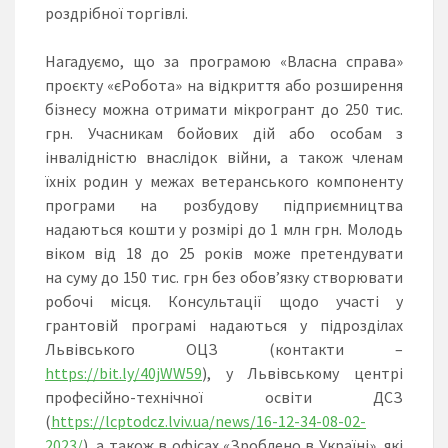
роздрібної торгівлі.
Нагадуємо, що за програмою «Власна справа»
проєкту «єРобота» на відкриття або розширення
бізнесу можна отримати мікрогрант до 250 тис.
грн. Учасникам бойових дій або особам з
інвалідністю внаслідок війни, а також членам
їхніх родин у межах ветеранського компоненту
програми на розбудову підприємництва
надаються кошти у розмірі до 1 млн грн. Молодь
віком від 18 до 25 років може претендувати
на суму до 150 тис. грн без обов’язку створювати
робочі місця. Консультації щодо участі у
грантовій програмі надаються у підрозділах
Львівського ОЦЗ (контакти –
https://bit.ly/40jWW59
), у Львівському центрі
професійно-технічної освіти ДСЗ
(
https://lcptodcz.lviv.ua/news/16-12-34-08-02-
2023/
), а також в офісах «Зроблено в Україні», які