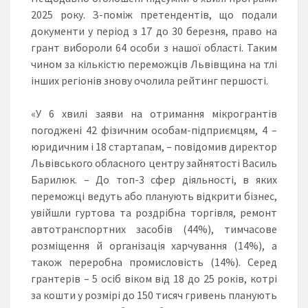
2025 року. З-поміж претендентів, що подали
документи у період з 17 до 30 березня, право на
грант вибороли 64 особи з нашої області. Таким
чином за кількістю переможців Львівщина на тлі
інших регіонів знову очолила рейтинг першості.
«У 6 хвилі заяви на отримання мікрогрантів
погоджені 42 фізичним особам-підприємцям, 4 –
юридичним і 18 стартапам, – повідомив директор
Львівського обласного центру зайнятості Василь
Барилюк. – До топ-3 сфер діяльності, в яких
переможці ведуть або планують відкрити бізнес,
увійшли гуртова та роздрібна торгівля, ремонт
автотранспортних засобів (44%), тимчасове
розміщення й організація харчування (14%), а
також переробна промисловість (14%). Серед
грантерів – 5 осіб віком від 18 до 25 років, котрі
за кошти у розмірі до 150 тисяч гривень планують