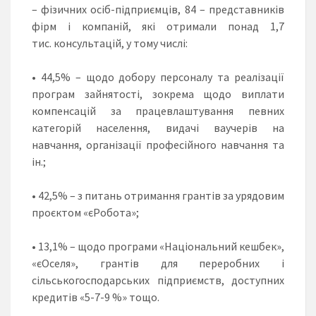
– фізичних осіб-підприємців, 84 – представників
фірм і компаній, які отримали понад 1,7
тис. консультацій, у тому числі:
• 44,5% – щодо добору персоналу та реалізації
програм зайнятості, зокрема щодо виплати
компенсацій за працевлаштування певних
категорій населення, видачі ваучерів на
навчання, організації професійного навчання та
ін.;
• 42,5% – з питань отримання грантів за урядовим
проєктом «єРобота»;
• 13,1% – щодо програми «Національний кешбек»,
«єОселя», грантів для переробних і
сільськогосподарських підприємств, доступних
кредитів «5-7-9 %» тощо.