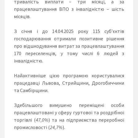
тривалість виплати – три місяці, а за
працевлаштування ВПО з інвалідністю – шість
місяців.
З січня і до 14.04.2025 року 115 суб’єктів
господарювання отримали позитивне рішення
про відшкодування витрат за працевлаштування
170 переселенців, у тому числі 6 людей з
інвалідністю.
Найактивніше цією програмою користувалися
працедавці Львова, Стрийщини, Дрогобиччини
та Самбірщини.
Здебільшого вимушено переміщені особи
працевлаштовані у сферу гуртової та роздрібної
торгівлі (
47,0%
) та на підприємства переробної
промисловості (
24,7
%
).