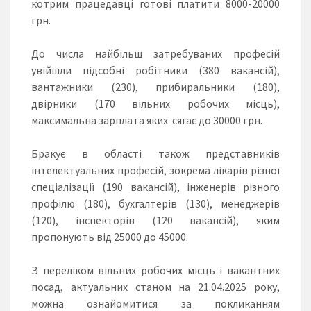
котрим працедавці готові платити 8000-20000
грн.
До числа найбільш затребуваних професій
увійшли підсобні робітники (380 вакансій),
вантажники (230), прибиральники (180),
двірники (170 вільних робочих місць),
максимальна зарплата яких сягає до 30000 грн.
Бракує в області також представників
інтелектуальних професій, зокрема лікарів різної
спеціалізації (190 вакансій), інженерів різного
профілю (180), бухгалтерів (130), менеджерів
(120), інспекторів (120 вакансій), яким
пропонують від 25000 до 45000.
З переліком вільних робочих місць і вакантних
посад, актуальних станом на 21.04.2025 року,
можна ознайомитися за покликанням