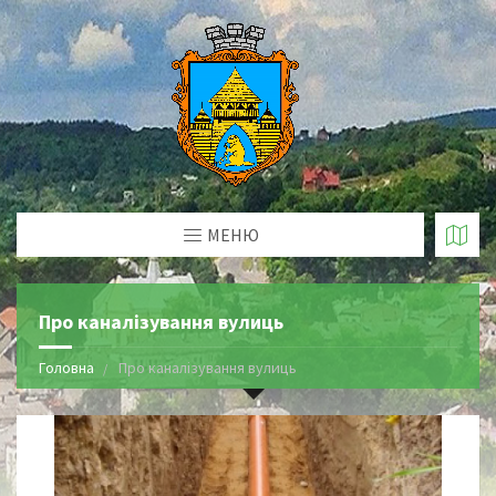
МЕНЮ
Про каналізування вулиць
Головна
Про каналізування вулиць