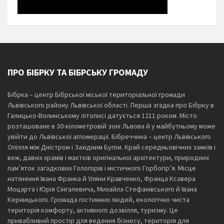
ПРО БІБРКУ ТА БІБРСЬКУ ГРОМАДУ
Бібрка – центр Бібрської міської територіальної громади
Львівського району Львівської області. Перша згадка про Бібрку в
Галицько-Волинському літописі датується 1211 роком. Місто
розташоване в 30-кілометровій зоні Львова й у майбутньому може
увійти до Львівської агломерації. Бібреччина – центр Львівського
Опілля між Дністром і Західним Бугом. Край середньовічних замків і
веж, давніх храмів і маєтків оригінальної архітектури, природних
пам’яток загадкових Гологорів і містичного Горбогір’я. Місце
натхнення Івана Франка й Уляни Кравченко, Франца Ксавера
Моцарта і Юрія Сінгалевича, Михайла Стефанівського й Івана
Керницького. Громада гостинних людей, екологічно чиста
територія комфорту, активного дозвілля, туризму. Це
привабливий простір для ведення бізнесу, територія для