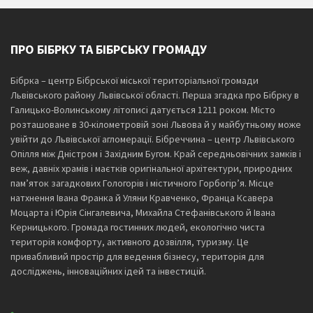
ПРО БІБРКУ ТА БІБРСЬКУ ГРОМАДУ
Бібрка – центр Бібрської міської територіальної громади
Львівського району Львівської області. Перша згадка про Бібрку в
Галицько-Волинському літописі датується 1211 роком. Місто
розташоване в 30-кілометровій зоні Львова й у майбутньому може
увійти до Львівської агломерації. Бібреччина – центр Львівського
Опілля між Дністром і Західним Бугом. Край середньовічних замків і
веж, давніх храмів і маєтків оригінальної архітектури, природних
пам’яток загадкових Гологорів і містичного Горбогір’я. Місце
натхнення Івана Франка й Уляни Кравченко, Франца Ксавера
Моцарта і Юрія Сінгалевича, Михайла Стефанівського й Івана
Керницького. Громада гостинних людей, екологічно чиста
територія комфорту, активного дозвілля, туризму. Це
привабливий простір для ведення бізнесу, територія для
досліджень, інноваційних ідей та інвестицій.