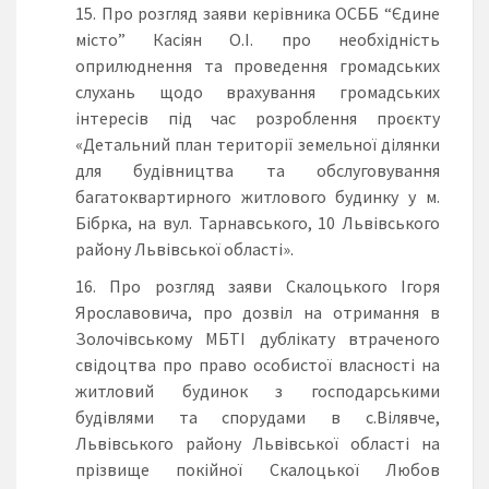
Про розгляд заяви керівника ОСББ “Єдине
місто” Касіян О.І. про необхідність
оприлюднення та проведення громадських
слухань щодо врахування громадських
інтересів під час розроблення проєкту
«Детальний план території земельної ділянки
для будівництва та обслуговування
багатоквартирного житлового будинку у м.
Бібрка, на вул. Тарнавського, 10 Львівського
району Львівської області».
Про розгляд заяви Скалоцького Ігоря
Ярославовича, про дозвіл на отримання в
Золочівському МБТІ дублікату втраченого
свідоцтва про право особистої власності на
житловий будинок з господарськими
будівлями та спорудами в с.Вілявче,
Львівського району Львівської області на
прізвище покійної Скалоцької Любов