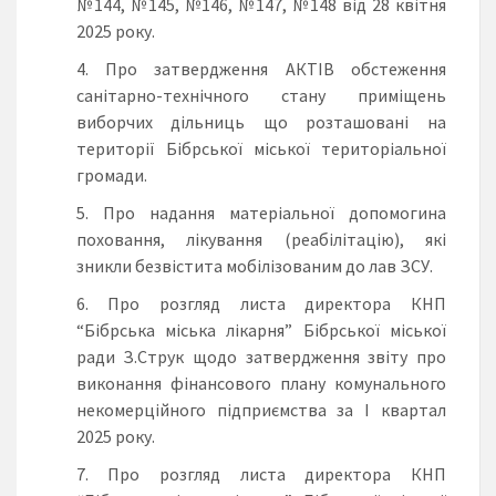
№144, №145, №146, №147, №148 від 28 квітня
2025 року.
Про затвердження АКТІВ обстеження
санітарно-технічного стану приміщень
виборчих дільниць що розташовані на
території Бібрської міської територіальної
громади.
Про надання матеріальної допомогина
поховання, лікування (реабілітацію), які
зникли безвістита мобілізованим до лав ЗСУ.
Про розгляд листа директора КНП
“Бібрська міська лікарня” Бібрської міської
ради З.Струк щодо затвердження звіту про
виконання фінансового плану комунального
некомерційного підприємства за І квартал
2025 року.
Про розгляд листа директора КНП