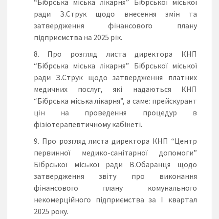
“Бібрська міська лікарня” Бібрської міської
ради З.Струк щодо внесення змін та
затвердження фінансового плану
підприємства на 2025 рік.
Про розгляд листа директора КНП
“Бібрська міська лікарня” Бібрської міської
ради З.Струк щодо затвердження платних
медичних послуг, які надаються КНП
“Бібрська міська лікарня”, а саме: прейскурант
цін на проведення процедур в
фізіотерапевтичному кабінеті.
Про розгляд листа директора КНП “Центр
первинної медико-санітарної допомоги”
Бібрської міської ради В.Обаранця щодо
затвердження звіту про виконання
фінансового плану комунального
некомерційного підприємства за І квартал
2025 року.