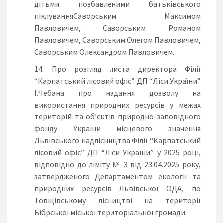
дітьми позбавленими батьківського
піклуванняСаворським Максимом
Павловичем, Саворським Романом
Павловичем, Саворським Олегом Павловичем,
Саворським Олександром Павловичем.
Про розгляд листа директора Філії
“Карпатський лісовий офіс” ДП “Ліси України”
І.Чебана про надання дозволу на
використання природних ресурсів у межах
територій та об’єктів природно-заповідного
фонду України місцевого значення
Львівського надлісництва Філії “Карпатський
лісовий офіс” ДП “Ліси України” у 2025 році,
відповідно до ліміту № 3 від 23.04.2025 року,
затвердженого Департаментом екології та
природних ресурсів Львівської ОДА, по
Товщівському лісництві на території
Бібрської міської територіальної громади.