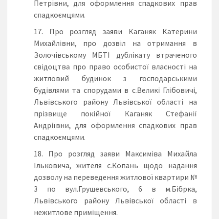
Петрівни, для оформлення спадкових прав
спадкоємцями.
Про розгляд заяви Каганяк Катерини
Михайлівни, про дозвіл на отримання в
Золочівському МБТІ дублікату втраченого
свідоцтва про право особистої власності на
житловий будинок з господарськими
будівлями та спорудами в с.Великі Глібовичі,
Львівського району Львівської області на
прізвище покійної Каганяк Стефанії
Андріївни, для оформлення спадкових прав
спадкоємцями.
Про розгляд заяви Максиміва Михайла
Ільковича, жителя с.Копань щодо надання
дозволу на переведення житлової квартири №
3 по вул.Грушевського, 6 в м.Бібрка,
Львівського району Львівської області в
нежитлове приміщення.