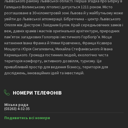
Львівського району Львівської області. Перша згадка про Бібрку в
Галицько-Волинському літописі датується 1211 роком. Місто
розташоване в 30-кілометровій зоні Львова й у майбутньому може
увійти до Львівської агломерації. Бібреччина – центр Львівського
Опілля між Дністром і Західним Бугом. Край середньовічних замків і
веж, давніх храмів і маєтків оригінальної архітектури, природних
пам’яток загадкових Гологорів і містичного Горбогір’я. Місце
натхнення Івана Франка й Уляни Кравченко, Франца Ксавера
Моцарта і Юрія Сінгалевича, Михайла Стефанівського й Івана
Керницького. Громада гостинних людей, екологічно чиста
територія комфорту, активного дозвілля, туризму. Це
привабливий простір для ведення бізнесу, територія для
досліджень, інноваційних ідей та інвестицій.
НОМЕРИ ТЕЛЕФОНІВ
Міська рада
(03263) 4-32-35
Подивитись всі номери