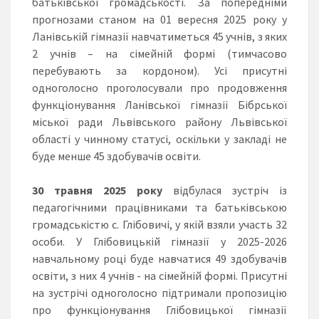
батьківської громадськості. За попередніми
прогнозами станом на 01 вересня 2025 року у
Ланівській гімназії навчатиметься 45 учнів, з яких
2 учнів – на сімейній формі (тимчасово
перебувають за кордоном). Усі присутні
одноголосно проголосували про продовження
функціонування Ланівської гімназії Бібрської
міської ради Львівського району Львівської
області у чинному статусі, оскільки у закладі не
буде менше 45 здобувачів освіти.
30 травня 2025
року
відбулася зустріч із
педагогічними працівниками та батьківською
громадськістю с. Глібовичі, у якій взяли участь 32
особи. У Глібовицькій гімназії у 2025-2026
навчальному році буде навчатися 49 здобувачів
освіти, з них 4 учнів - на сімейній формі. Присутні
на зустрічі одноголосно підтримали пропозицію
про функціонування Глібовицької гімназії