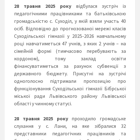
28
травня 2025
року
відбулася зустріч із
педагогічними працівниками та батьківською
громадськістю с. Суходіл, у якій взяли участь 40
осіб. Відповідно до прогнозованої мережі класів
Суходільської гімназії у 2025-2026 навчальному
році навчатиметься 47 учнів, з яких 2 учнів – на
сімейній формі (тимчасово перебувають за
кордоном), тому заклад освіти
фінансуватиметься за рахунок субвенції з
державного бюджету. Присутні на зустрічі
одноголосно підтримали пропозицію про
функціонування Суходільської гімназії Бібрської
міської ради Львівського району Львівської
області у чинному статусі.
28 травня 2025
року
проходило громадське
слухання у с. Лани, на яке зібралися 32
представники педагогічних працівників та