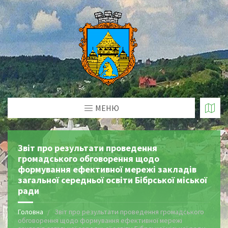
МЕНЮ
Звіт про результати проведення
громадського обговорення щодо
формування ефективної мережі закладів
загальної середньої освіти Бібрської міської
ради
Головна
Звіт про результати проведення громадського
обговорення щодо формування ефективної мережі