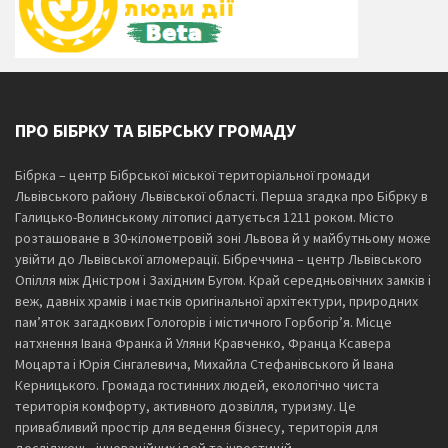
ПРО БІБРКУ ТА БІБРСЬКУ ГРОМАДУ
Бібрка – центр Бібрської міської територіальної громади
Львівського району Львівської області. Перша згадка про Бібрку в
Галицько-Волинському літописі датується 1211 роком. Місто
розташоване в 30-кілометровій зоні Львова й у майбутньому може
увійти до Львівської агломерації. Бібреччина – центр Львівського
Опілля між Дністром і Західним Бугом. Край середньовічних замків і
веж, давніх храмів і маєтків оригінальної архітектури, природних
пам’яток загадкових Гологорів і містичного Горбогір’я. Місце
натхнення Івана Франка й Уляни Кравченко, Франца Ксавера
Моцарта і Юрія Сінгалевича, Михайла Стефанівського й Івана
Керницького. Громада гостинних людей, екологічно чиста
територія комфорту, активного дозвілля, туризму. Це
привабливий простір для ведення бізнесу, територія для
досліджень, інноваційних ідей та інвестицій.